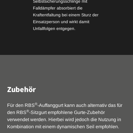
Selbstsicherungsschlinge mit
Falldämpfer absorbiert die
Kraftentfaltung bei einem Sturz der
Einsatzperson und wirkt damit
Unfallfolgen entgegen.
Zubehör
®
Für den RBS
-Auffanggurt kann auch alternativ das für
®
den RBS
-Sitzgurt empfohlene Gurte-Zubehör
verwendet werden. Hierbei wird jedoch die Nutzung in
Kombination mit einem dynamischen Seil empfohlen.