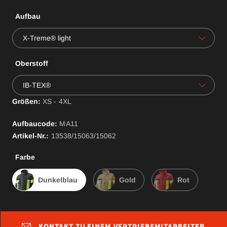
Aufbau
X-Treme® light
Oberstoff
IB-TEX®
Größen:
XS - 4XL
Aufbaucode:
MA
11
Artikel-Nr.:
13538/15063/15062
Farbe
Dunkelblau
Gold
Rot
KONTAKT ZU EINEM VERTRIEBSMITARBEITER