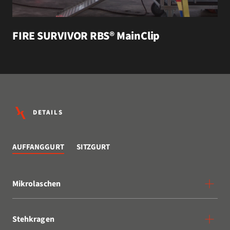
FIRE SURVIVOR RBS® MainClip
DETAILS
AUFFANGGURT
SITZGURT
Mikrolaschen
Stehkragen