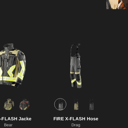
AGON
Zubehör
RE BASIC & FIRE
D
ATEMSCHUTZHÜLLE
ST
EINSATZHYGIENE OV
EINSATZTASCHE
FIRE SEAL Flammschut
FIRE TEX ll Flammschu
ROTEC AUS
FIRE FOX Handschuhe
GÜRTEL
HOSENTRÄGER
HYGIENESACK
X-FLASH Jacke
FIRE X-FLASH Hose
IRS - Gurtsystem
Bear
Drag