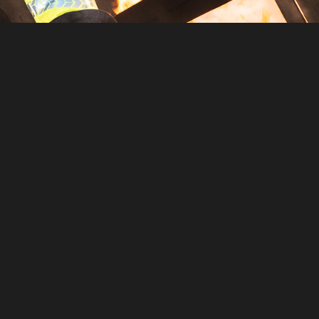
N
KENNZEICHNUNGSWESTE
ERALL
KENNZEICHNUNGSKOLLER
NAMENS- / RÜCKENSCHILDER
zhaube
POLO PREMIUM
tzhaube
PONCHO
RBS® - Gurtsystem
SCHULTERKLAPPEN
WASSERLÖSLICHER
WÄSCHESACK