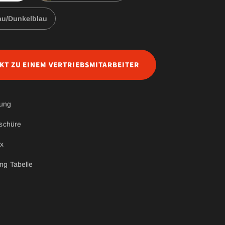
au/Dunkelblau
KT ZU EINEM VERTRIEBSMITARBEITER
tung
schüre
ix
ng Tabelle