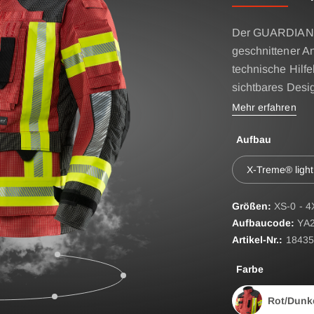
AGON
Zubehör
RE BASIC & FIRE
Der GUARDIAN R
D
geschnittener A
ATEMSCHUTZHÜLLE
technische Hilfe
ST
EINSATZHYGIENE OV
sichtbares Desi
Mehr erfahren
EINSATZTASCHE
FIRE SEAL Flammschut
Aufbau
FIRE TEX ll Flammschu
ROTEC AUS
X-Treme® light
FIRE FOX Handschuhe
Größen:
XS-0 - 4
GÜRTEL
Aufbaucode:
YA
Artikel-Nr.:
18435
HOSENTRÄGER
HYGIENESACK
Farbe
IRS - Gurtsystem
Rot/Dunk