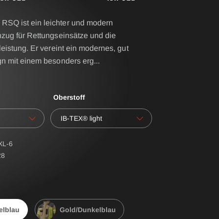
SQ ist ein leichter und modern
nzug für Rettungseinsätze und die
N
KENNZEICHNUNGSWESTE
leistung. Er vereint ein modernes, gut
ERALL
gn mit einem besonders erg
...
KENNZEICHNUNGSKOLLER
NAMENS- / RÜCKENSCHILDER
zhaube
Oberstoff
POLO PREMIUM
tzhaube
IB-TEX® light
PONCHO
RBS® - Gurtsystem
XL-6
28
SCHULTERKLAPPEN
WASSERLÖSLICHER
WÄSCHESACK
elblau
Gold/Dunkelblau