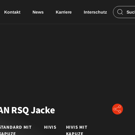
Kontakt
News
Karriere
Interschutz
Suc
stung
Care
Drag
Downloads
FIRE WILDLAND
GUARDIAN RSQ
OFFICER FR
ND
SUPERIOR 20471
N RSQ Jacke
LEADER
STANDARD MIT
HIVIS
HIVIS MIT
X-PULSATE
KAPUZE
KAPUZE