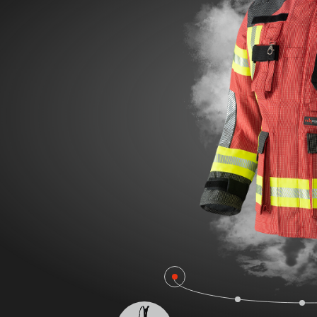
FIRE DR
FIRE SURVIVOR RBS®
POLEN FI
WILDLAN
FIRE STRETCH
FIRE BEA
FIRE BREAKER ACTION
Workwear
AROSA 20471
POWER P
IRS – Integriertes Rettungssystem
RBS – Rescue Belt System