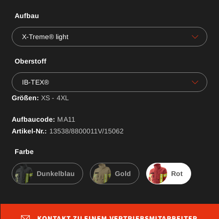
Aufbau
X-Treme® light
Oberstoff
IB-TEX®
Größen:
XS - 4XL
Aufbaucode:
MA
11
Artikel-Nr.:
13538/8800011V/15062
Farbe
Dunkelblau
Gold
Rot
KONTAKT ZU EINEM VERTRIEBSMITARBEITER