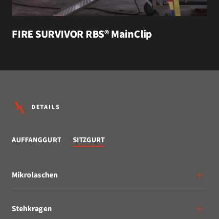
FIRE SURVIVOR RBS® MainClip
DETAILS
AUFFANGGURT
SITZGURT
Mikrolaschen
Stehkragen