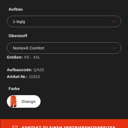
Aufbau
1-lagig
Oberstoff
Nomex® Comfort
Größen:
XS - 4XL
Aufbaucode:
QA
20
Artikel-Nr.:
11810
Farbe
Orange
KONTAKT ZU EINEM VERTRIEBSMITARBEITER