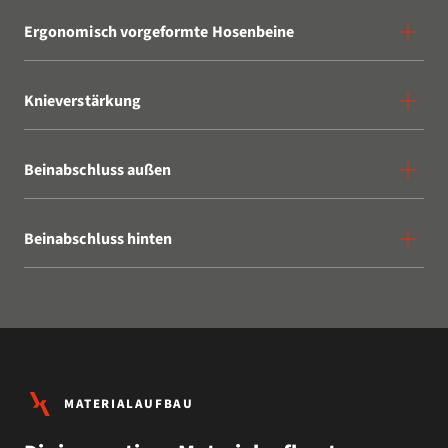
Ergonomisch vorgeformte Hosenbeine
Knieverstärkung
Beinabschluss außen
Beinabschluss hinten
MATERIALAUFBAU