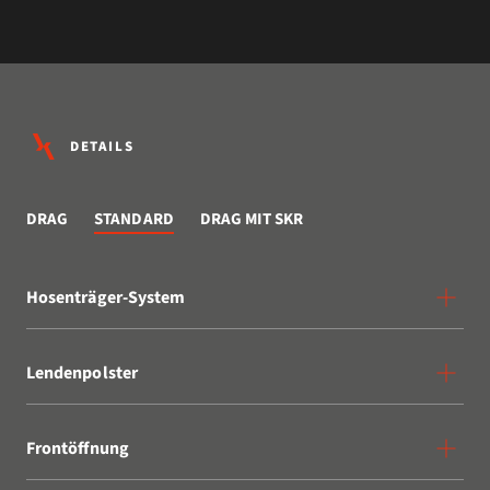
DETAILS
DRAG
STANDARD
DRAG MIT SKR
Hosenträger-System
Lendenpolster
Frontöffnung