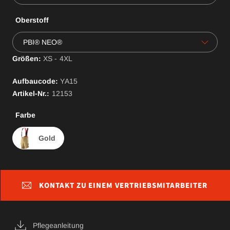
Oberstoff
PBI® NEO®
Größen:
XS - 4XL
Aufbaucode:
YA
15
Artikel-Nr.:
12153
Farbe
Gold
KONTAKT ZU EINEM VERTRIEBSMITARBEITER
Pflegeanleitung