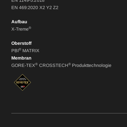
EN 1149-5:2018
EN 469:2020 X2 Y2 Z2
Aufbau
®
X-Treme
Oberstoff
®
PBI
MATRIX
Membran
®
®
GORE-TEX
CROSSTECH
Produkttechnologie