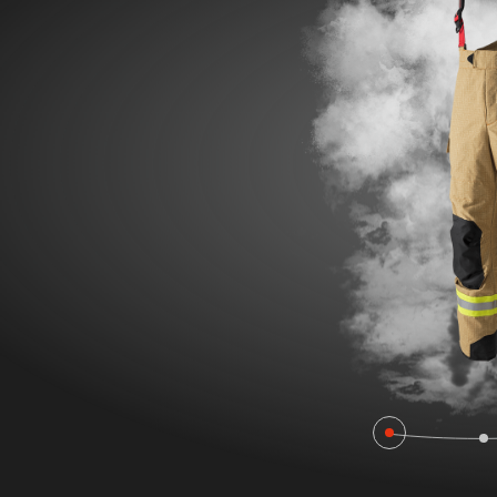
FIRE DR
FIRE SURVIVOR RBS®
POLEN FI
WILDLAN
FIRE STRETCH
FIRE BEA
FIRE BREAKER ACTION
Workwear
AROSA 20471
POWER P
IRS – Integriertes Rettungssystem
RBS – Rescue Belt System