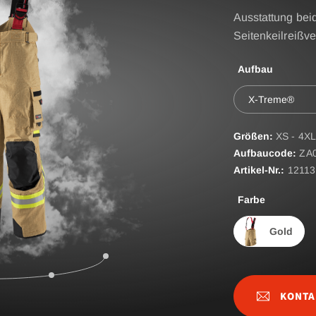
AGON
Ausstattung bei
Zubehör
RE BASIC & FIRE
Seitenkeilreißv
D
ATEMSCHUTZHÜLLE
Aufbau
ST
EINSATZHYGIENE OV
X-Treme®
EINSATZTASCHE
FIRE SEAL Flammschut
Größen:
XS - 4XL
Aufbaucode:
ZA
FIRE TEX ll Flammschu
ROTEC AUS
Artikel-Nr.:
12113
FIRE FOX Handschuhe
Farbe
GÜRTEL
Gold
HOSENTRÄGER
HYGIENESACK
KONTA
IRS - Gurtsystem