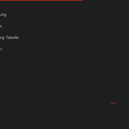
tung
ix
ng Tabelle
er