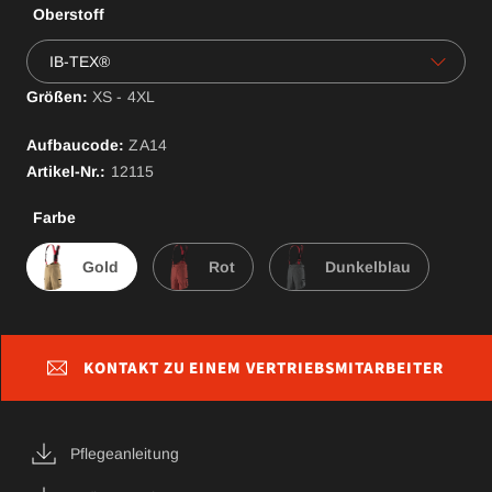
Oberstoff
IB-TEX®
Größen:
XS - 4XL
Aufbaucode:
ZA
14
Artikel-Nr.:
12115
Farbe
Gold
Rot
Dunkelblau
KONTAKT ZU EINEM VERTRIEBSMITARBEITER
Pflegeanleitung