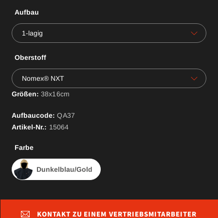
Aufbau
1-lagig
Oberstoff
Nomex® NXT
Größen:
38x16cm
Aufbaucode:
QA
37
Artikel-Nr.:
15064
Farbe
Dunkelblau/Gold
KONTAKT ZU EINEM VERTRIEBSMITARBEITER