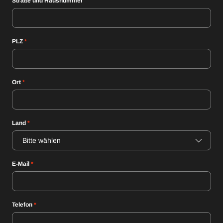
Straße und Hausnummer
PLZ
*
Ort
*
Land
*
Bitte wählen
E-Mail
*
Telefon
*