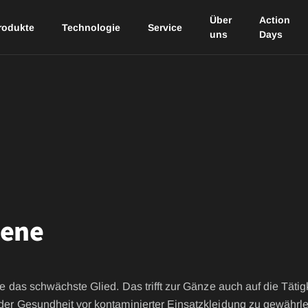
Über
Action
rodukte
Technologie
Service
uns
Days
IRS – Integriertes Rettungssystem
Technische Hilfelei
TEXPORT Premium 
Ansprechpartner
Partner
Ansprechpartner
RBS – Rescue Belt System
Downloads
Unsere Partner
FIRE INFORCER
Zertifizierungen
FIRE KS03
4
FIRE RECON THL
N
FIRE RECON WILDLA
iene
ZE
Stationwear
IC
EXECUTIVE
wie das schwächste Glied. Das trifft zur Gänze auch auf die Tät
LEADER FR MOTION
 der Gesundheit vor kontaminierter Einsatzkleidung zu gewährle