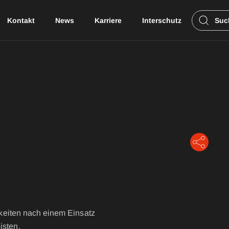
Kontakt
News
Karriere
Interschutz
Suc
stung
Care
Drag
Downloads
FIRE WILDLAND
GUARDIAN RSQ
OFFICER FR
ND
SUPERIOR 20471
LEADER
igkeiten nach einem Einsatz
X-PULSATE
isten.