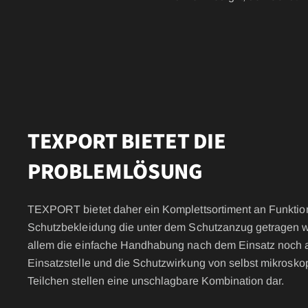
FIRE DR
FIRE SURVIVOR RBS®
POLEN FI
WILDLAN
FIRE STRETCH
FIRE BEA
FIRE BREAKER ACTION
Workwear
TEXPORT BIETET DIE
AROSA 20471
POWER P
PROBLEMLÖSUNG
TEXPORT bietet daher ein Komplettsortiment an Funktio
IRS – Integriertes Rettungssystem
Schutzbekleidung die unter dem Schutzanzug getragen 
allem die einfache Handhabung nach dem Einsatz noch 
RBS – Rescue Belt System
Einsatzstelle und die Schutzwirkung von selbst mikrosko
Teilchen stellen eine unschlagbare Kombination dar.