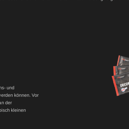
AGON
Zubehör
RE BASIC & FIRE
D
ATEMSCHUTZHÜLLE
ST
EINSATZHYGIENE OV
EINSATZTASCHE
FIRE SEAL Flammschut
FIRE TEX ll Flammschu
ROTEC AUS
FIRE FOX Handschuhe
ns- und
GÜRTEL
werden können. Vor
HOSENTRÄGER
an der
pisch kleinen
HYGIENESACK
IRS - Gurtsystem