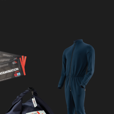
N
KENNZEICHNUNGSWESTE
ERALL
KENNZEICHNUNGSKOLLER
NAMENS- / RÜCKENSCHILDER
zhaube
POLO PREMIUM
tzhaube
PONCHO
RBS® - Gurtsystem
SCHULTERKLAPPEN
WASSERLÖSLICHER
WÄSCHESACK